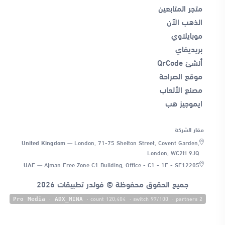
متجر المتابعين
الذهب الآن
موبايلاوي
بريديفاي
أنشئ QrCode
موقع الصراحة
مصنع الألعاب
ايموجيز هب
مقار الشركة
United Kingdom
—
London, 71-75 Shelton Street, Covent Garden,
London, WC2H 9JQ
UAE
—
Ajman Free Zone C1 Building, Office - C1 - 1F - SF12205
جميع الحقوق محفوظة © فولدر تطبيقات 2026
·
· count 120,404
· switch 97/100
· partners 2
Pro Media
ADX_MINA