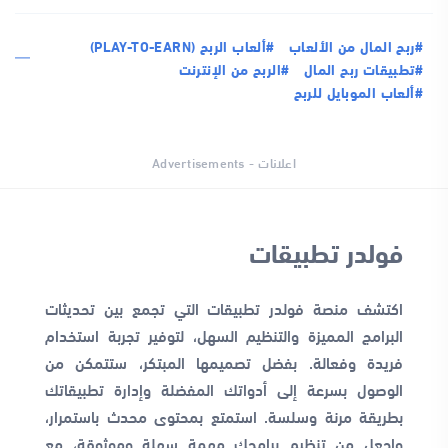
#ربح المال من الألعاب
#ألعاب الربح (PLAY-TO-EARN)
#تطبيقات ربح المال
#الربح من الإنترنت
#ألعاب الموبايل للربح
اعلانات - Advertisements
فولدر تطبيقات
اكتشف منصة فولدر تطبيقات التي تجمع بين تحديثات
البرامج المميزة والتنظيم السهل، لتوفير تجربة استخدام
فريدة وفعالة. بفضل تصميمها المبتكر، ستتمكن من
الوصول بسرعة إلى أدواتك المفضلة وإدارة تطبيقاتك
بطريقة مرنة وسلسة. استمتع بمحتوى محدث باستمرار،
واجعل من تنظيم برامجك مهمة سهلة وموثوقة، مع