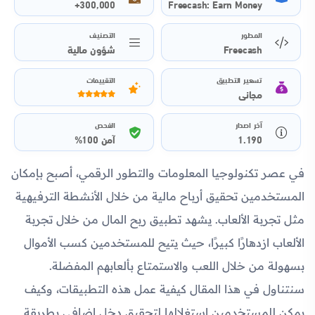
300,000+
Freecash: Earn Money
المطور
التصنيف
Freecash
شؤون مالية
تسعير التطبيق
التقييمات
مجاني
آخر اصدار
الفحص
1.190
آمن 100%
في عصر تكنولوجيا المعلومات والتطور الرقمي، أصبح بإمكان
المستخدمين تحقيق أرباح مالية من خلال الأنشطة الترفيهية
مثل تجربة الألعاب. يشهد تطبيق ربح المال من خلال تجربة
الألعاب ازدهارًا كبيرًا، حيث يتيح للمستخدمين كسب الأموال
بسهولة من خلال اللعب والاستمتاع بألعابهم المفضلة.
سنتناول في هذا المقال كيفية عمل هذه التطبيقات، وكيف
يمكن للمستخدمين استغلالها لتحقيق دخل إضافي بطريقة